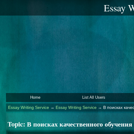
Essay W
Home
List All Users
Essay Writing Service
→
Essay Writing Service
→
В поисках каче
Topic:
В поисках качественного обучения