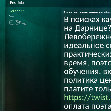
Post Info
SeraphXS
В поисках качественного обу
Guru
В поисках к
Status: Offline
Posts: 5640
Date:
Jul 8, 2024
на Дарнице?
Левобережно
идеальное с
практически
время, поэт
обучения, в
политика це
платите толь
https://twist
оплата поэт