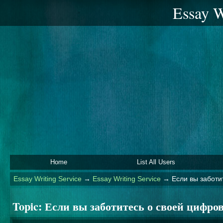
Essay W
Home
List All Users
Essay Writing Service
→
Essay Writing Service
→
Если вы заботи
Topic:
Если вы заботитесь о своей цифро