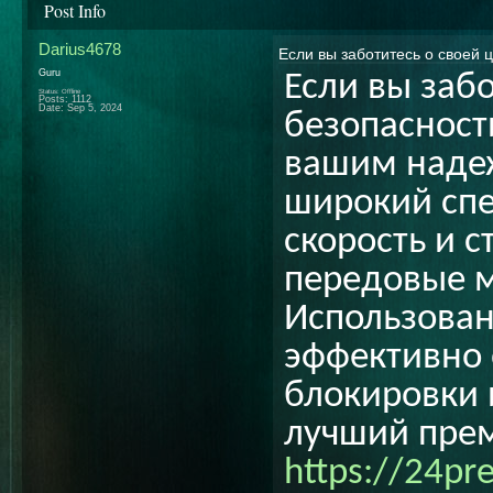
Post Info
Darius4678
Если вы заботитесь о своей
Guru
Если вы заб
Status: Offline
Posts: 1112
Date:
Sep 5, 2024
безопасност
вашим наде
широкий спе
скорость и 
передовые 
Использован
эффективно 
блокировки 
лучший пре
https://24pr