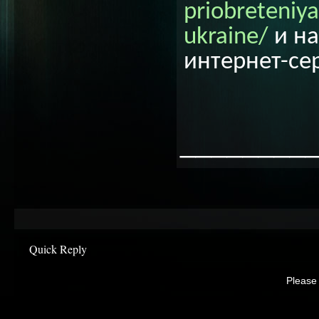
priobreteniy
ukraine/
и на
интернет-се
________
Quick Reply
Please 