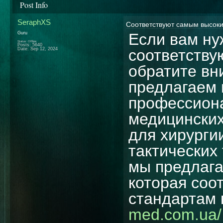
Post Info
SeraphXS
Соответствуют самым высок
Guru
Если вам ну
Status: Offline
Posts: 5640
Date:
Sep 12, 2024
соответству
обратите вн
предлагаем 
профессиона
медицинских
для хирурги
тактических
мы предлага
которая соо
стандартам 
med.com.ua/