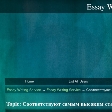
Essay W
Home
List All Users
Essay Writing Service
→
Essay Writing Service
→
Соответствуют
Topic:
Соответствуют самым высоким ст