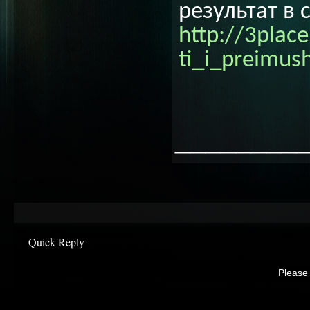
результат в
http://3plac
ti_i_preimus
________
Quick Reply
Please 