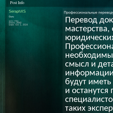
Post Info
SeraphXS
Профессиональные перевод
Guru
Перевод док
Status: Offline
Posts: 5640
Date:
Oct 1, 2024
мастерства,
юридических
Профессион
необходимы
смысл и дет
информации.
будут иметь
и останутся
специалисто
таких экспе