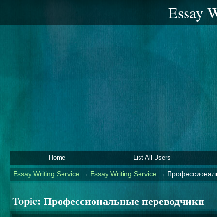
Essay W
Home
List All Users
Essay Writing Service
→
Essay Writing Service
→
Профессиональ
Topic:
Профессиональные переводчики