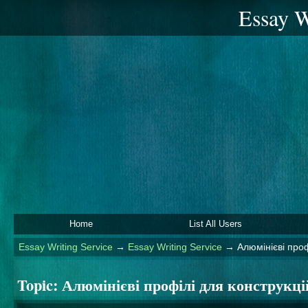
Essay W
Home
List All Users
Essay Writing Service
→
Essay Writing Service
→
Алюмінієві проф
Topic:
Алюмінієві профілі для конструкці