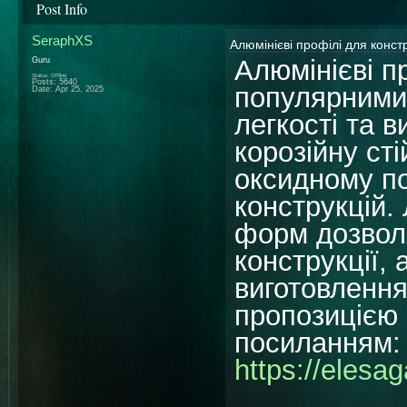
Post Info
SeraphXS
Алюмінієві профілі для конст
Алюмінієві п
Guru
Status: Offline
Posts: 5640
популярними
Date:
Apr 25, 2025
легкості та в
корозійну ст
оксидному по
конструкцій.
форм дозволя
конструкції,
виготовлення
пропозицією 
посиланням:
https://elesa