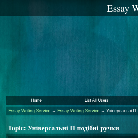
Essay W
Home
List All Users
Essay Writing Service
→
Essay Writing Service
→
Універсальні П 
Topic:
Універсальні П подібні ручки