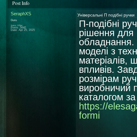
Post Info
SeraphXS
Універсальні П подібні ручки
П-подібні ру
Guru
Status: Offline
Posts: 5640
рішення для 
Date:
Apr 25, 2025
обладнання. 
моделі з тех
матеріалів, щ
впливів. Зав
розмірам руч
виробничий 
каталогом за
https://elesa
formi