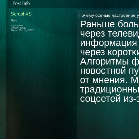
Post Info
SeraphXS
Почему осенью настроение у
Раньше боль
Guru
Status: Offline
Posts: 5640
через телеви
Date:
Oct 6, 2025
информация 
через коротк
Алгоритмы ф
новостной пу
от мнения. М
традиционным
соцсетей из-
________