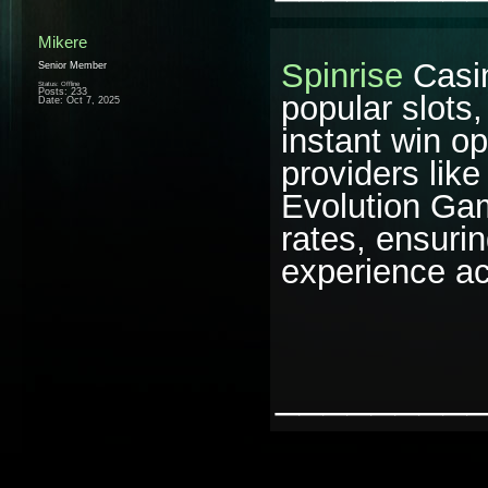
Mikere
Spinrise
Casin
Senior Member
Status: Offline
Posts: 233
popular slots,
Date:
Oct 7, 2025
instant win op
providers lik
Evolution Ga
rates, ensurin
experience ac
________