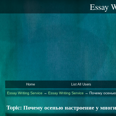
Essay W
Home
List All Users
Essay Writing Service
→
Essay Writing Service
→
Почему осенью
Topic:
Почему осенью настроение у многи