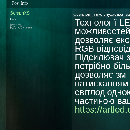
Post Info
SeraphXS
Освітлення яке слухається в
Технології L
Guru
Status: Offline
Posts: 5627
можливостей.
Date:
Oct 7, 2025
дозволяє еко
RGB відповід
Підсилювач з
потрібно біл
дозволяє зм
натисканням.
світлодіодно
частиною ва
https://artle