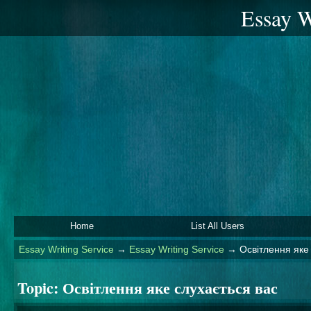
Essay W
Home
List All Users
Essay Writing Service
→
Essay Writing Service
→
Освітлення яке
Topic:
Освітлення яке слухається вас