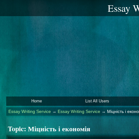
Essay W
Home
List All Users
Essay Writing Service
→
Essay Writing Service
→
Міцність і екон
Topic:
Міцність і економія