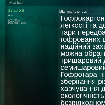
Post Info
SeraphXS
Міцність і економія
Гофрокартонн
Guru
Status: Offline
Posts: 5627
легкості та 
Date:
Oct 7, 2025
тари передба
гофрованих ш
надійний зах
можна обрати
тришаровий д
семишаровий 
Гофротара пі
зберігання рі
харчування д
екологічність
безвідходном