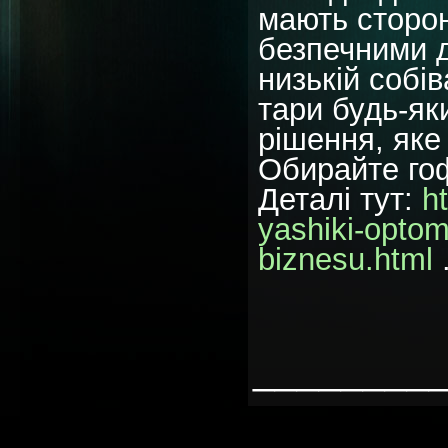
мають сторон
безпечними д
низькій собі
тари будь-як
рішення, яке
Обирайте гоф
Деталі тут:
h
yashiki-optom
biznesu.html
________