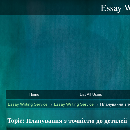
Essay W
Home
List All Users
Essay Writing Service
→
Essay Writing Service
→
Планування з т
Topic:
Планування з точністю до деталей