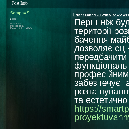
Post Info
SeraphXS
Планування з точністю до де
Перш ніж бу
Guru
Status: Offline
Posts: 5627
території ро
Date:
Oct 8, 2025
бачення майб
дозволяє оці
передбачити 
функціональн
професійним
забезпечує г
розташуванн
та естетичн
https://smart
proyektuvann