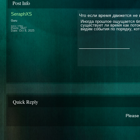
Post Info
SeraphXS
Что если время движется не 
Guru
Иногда прошлое ощущается бл
существует ли время как пото
Status: Offline
Posts: 5627
видим события по порядку, ко
Date:
Oct 8, 2025
__________________
Quick Reply
Please 