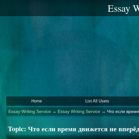
Essay W
Home
List All Users
Essay Writing Service
→
Essay Writing Service
→
Что если время
Topic:
Что если время движется не вперёд