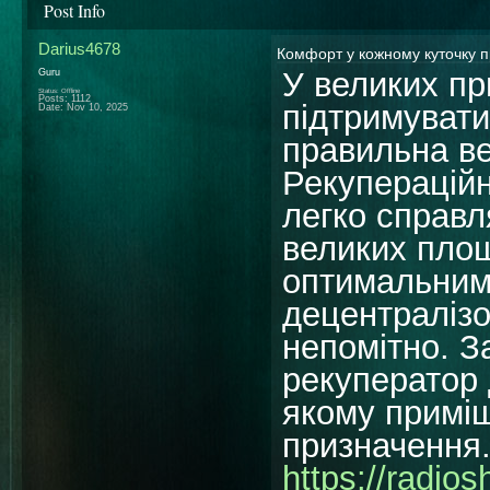
Post Info
Darius4678
Комфорт у кожному куточку 
У великих п
Guru
Status: Offline
Posts: 1112
підтримувати
Date:
Nov 10, 2025
правильна ве
Рекупераційн
легко справл
великих площ
оптимальним
децентралізо
непомітно. З
рекуператор 
якому приміщ
призначення
https://radio