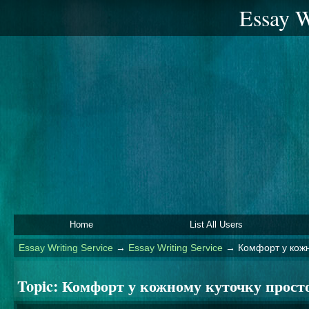
Essay W
Home
List All Users
Essay Writing Service
→
Essay Writing Service
→
Комфорт у кожн
Topic:
Комфорт у кожному куточку прост